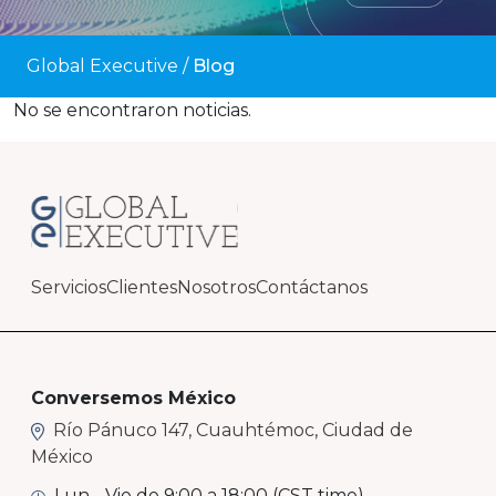
Global Executive
/
Blog
No se encontraron noticias.
Servicios
Clientes
Nosotros
Contáctanos
Conversemos México
Río Pánuco 147, Cuauhtémoc, Ciudad de
México
Lun - Vie de 9:00 a 18:00 (CST time)